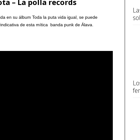
ota – La polla records
La
so
ida en su álbum Toda la puta vida igual, se puede
vindicativa de esta mítica banda punk de Álava.
Lo
fe