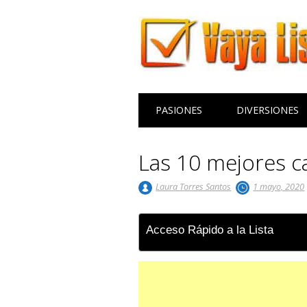
Menú principal
Saltar
PASIONES
DIVERSIONES
al
contenido
Las 10 mejores c
Laura Torres Santos
1 mayo, 2020
Acceso Rápido a la Lista