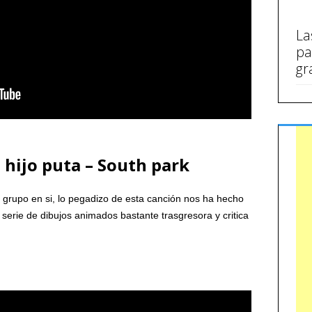
La
pa
gr
 hijo puta – South park
grupo en si, lo pegadizo de esta canción nos ha hecho
un serie de dibujos animados bastante trasgresora y critica