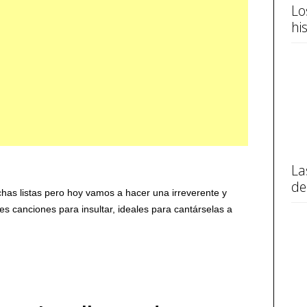
Lo
hi
La
de
as listas pero hoy vamos a hacer una irreverente y
ores canciones para insultar, ideales para cantárselas a