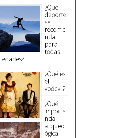
¿Qué
deporte
se
recomie
nda
para
todas
s edades?
¿Qué es
el
vodevil?
¿Qué
importa
ncia
arqueol
ógica