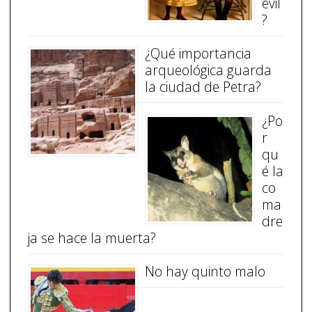
evil
?
¿Qué importancia
arqueológica guarda
la ciudad de Petra?
¿Po
r
qu
é la
co
ma
dre
ja se hace la muerta?
No hay quinto malo