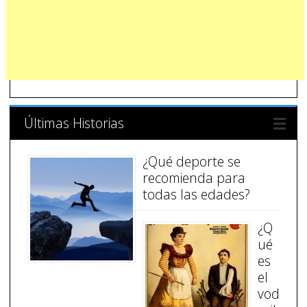
Últimas Historias
¿Qué deporte se
recomienda para
todas las edades?
¿Q
ué
es
el
vod