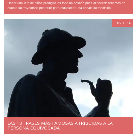
Hacer una lista de niños prodigios es todo un desafío pues al hacerlo tenemos en
cuenta su trayectoria posterior para establecer una escala de medición
HISTORIA
LAS 10 FRASES MÁS FAMOSAS ATRIBUIDAS A LA
PERSONA EQUIVOCADA