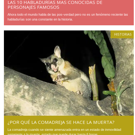
LAS 10 HABLADURÍAS MAS CONOCIDAS DE
PERSONAJES FAMOSOS
Ahora todo el mundo habla de las pos-verdad pero no es un fenómeno reciente las
habladurías son una constante en la historia.
HISTORIAS
¿POR QUÉ LA COMADREJA SE HACE LA MUERTA?
La comadreja cuando se siente amenazada entra en un estado de inmovilidad
semejante a la muerte, estado que puede durar hasta 6 horas.