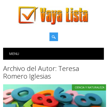
Menú principal
Saltar
MENU
al
contenido
Archivo del Autor:
Teresa
Romero Iglesias
CIENCIA Y NATURALEZA