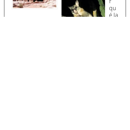
r
qu
é la
co
ma
dre
ja se hace la muerta?
No hay quinto malo
Últimas Listas