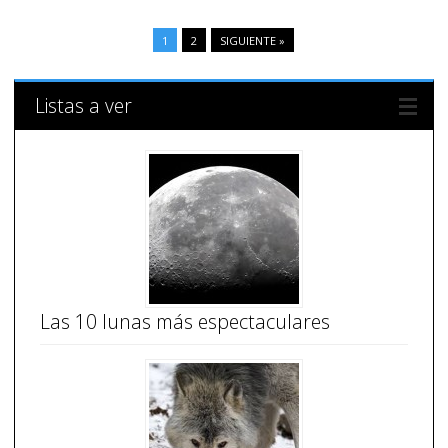
1
2
SIGUIENTE »
Listas a ver
Las 10 lunas más espectaculares